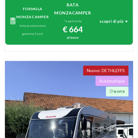
RATA
FORMULA
MONZACAMPER
MONZACAMPER
scopri di più ▼
* a partire da
Inclusa estensione
€ 664
garanzia 3 anni
al mese
DETHLEFFS
Automatique
ISOFIX