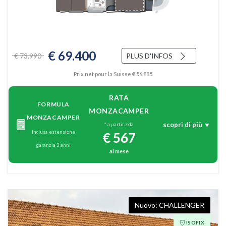
€ 69.400
€ 73.990
PLUS D'INFOS
Prix net pour la Suisse € 56.885
RATA
FORMULA
MONZACAMPER
MONZACAMPER
scopri di più ▼
* a partire da
Inclusa estensione
€ 567
garanzia 3 anni
al mese
CHALLENGER
ISOFIX