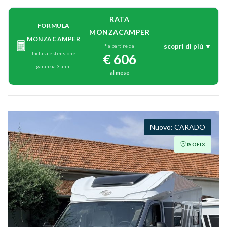
RATA
FORMULA
MONZACAMPER
MONZACAMPER
scopri di più ▼
* a partire da
Inclusa estensione
€ 606
garanzia 3 anni
al mese
CARADO
ISOFIX