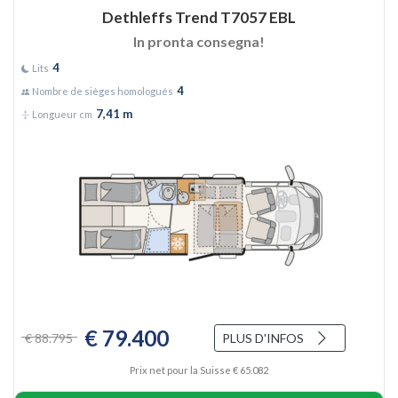
Dethleffs Trend T7057 EBL
In pronta consegna!
4
Lits
4
Nombre de sièges homologués
7,41 m
Longueur cm
€ 79.400
€ 88.795
PLUS D'INFOS
Prix net pour la Suisse € 65.082