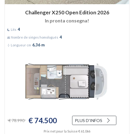
Challenger X250 Open Edition 2026
In pronta consegna!
4
Lits
4
Nombre de sièges homologués
6,36 m
Longueur cm
€ 74.500
€ 78.990
PLUS D'INFOS
Prix net pour la Suisse € 61.066