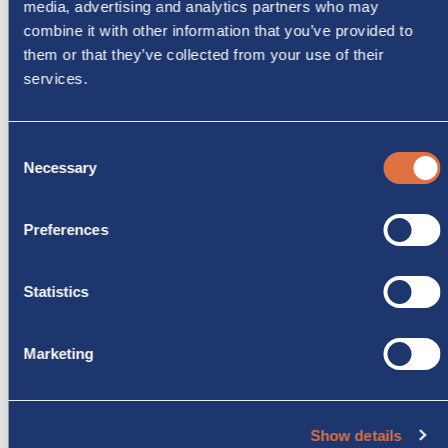
media, advertising and analytics partners who may
combine it with other information that you’ve provided to
them or that they’ve collected from your use of their
services.
Consent
Necessary
Selection
Preferences
€ 61.400
€ 65.284
PLUS D'INFOS
Prix net pour la Suisse € 50.328
Statistics
RATA
FORMULA
Marketing
MONZACAMPER
MONZACAMPER
scopri di più ▼
* a partire da
Inclusa estensione
€ 505
garanzia 3 anni
Show details
al mese