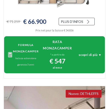
€ 66.900
€ 71.259
PLUS D'INFOS
Prix net pour la Suisse € 54.836
RATA
FORMULA
MONZACAMPER
MONZACAMPER
scopri di più ▼
* a partire da
Inclusa estensione
€ 547
garanzia 3 anni
al mese
DETHLEFFS