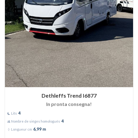
Dethleffs Trend I6877
In pronta consegna!
4
Lits
4
Nombre de sièges homologués
6,99 m
Longueur cm