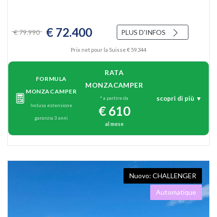
€ 72.400
€ 79.990
PLUS D'INFOS
Prix net pour la Suisse € 59.344
RATA
FORMULA
MONZACAMPER
MONZACAMPER
scopri di più ▼
* a partire da
Inclusa estensione
€ 610
garanzia 3 anni
al mese
CHALLENGER
Automatique