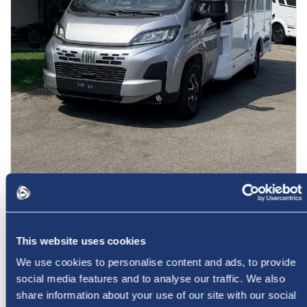
Carado T135 PRO +
This website uses cookies
In pronta consegna!
We use cookies to personalise content and ads, to provide
4
Lits
social media features and to analyse our traffic. We also
4
Nombre de sièges homologués
share information about your use of our site with our social
5,94 m
Longueur cm