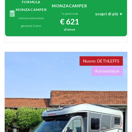
FORMULA
MONZACAMPER
MONZACAMPER
scopri di più ▼
* a partire da
Inclusa estensione
€ 621
garanzia 3 anni
al mese
DETHLEFFS
Automatique