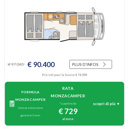
€ 90.400
€ 97.040
PLUS D'INFOS
Prix net pour la Suisse € 74.098
RATA
FORMULA
MONZACAMPER
MONZACAMPER
scopri di più ▼
* a partire da
Inclusa estensione
€ 729
garanzia 3 anni
al mese