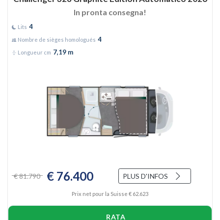
In pronta consegna!
4
Lits
4
Nombre de sièges homologués
7,19 m
Longueur cm
€ 76.400
€ 81.790
PLUS D'INFOS
Prix net pour la Suisse € 62.623
RATA