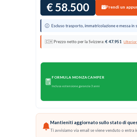
€ 58.500
Prendi un app
Escluso trasporto, immatricolazione e messa in 
🇨🇭 Prezzo netto per la Svizzera:
€ 47.951
Ulterior
FORMULA MONZACAMPER
Inclusa estensione garanzia 3 anni
Mantieniti aggiornato sullo stato di qu
Ti avvisiamo via email se viene venduto o entra in