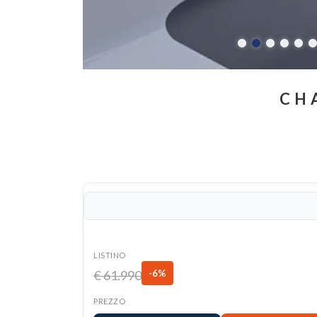
CH
LISTINO
€ 61.990
-6%
PREZZO