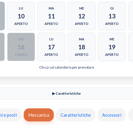
LU
MA
ME
GI
10
11
12
13
APERTO
APERTO
APERTO
APERTO
DO
LU
MA
ME
16
17
18
19
CHIUSO
APERTO
APERTO
APERTO
Clicca sul calendario per prenotare
▶ Caratteristiche
i e posti
Meccanica
Caratteristiche
Accessori