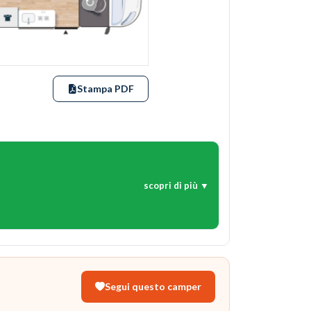
Stampa PDF
scopri di più ▼
Segui questo camper