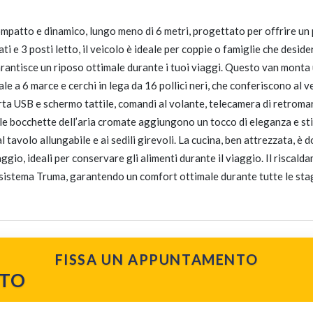
ompatto e dinamico, lungo meno di 6 metri, progettato per offrire un
e 3 posti letto, il veicolo è ideale per coppie o famiglie che desider
garantisce un riposo ottimale durante i tuoi viaggi. Questo van mont
le a 6 marce e cerchi in lega da 16 pollici neri, che conferiscono al 
ta USB e schermo tattile, comandi al volante, telecamera di retromar
 e le bocchette dell’aria cromate aggiungono un tocco di eleganza e st
avolo allungabile e ai sedili girevoli. La cucina, ben attrezzata, è d
vaggio, ideali per conservare gli alimenti durante il viaggio. Il riscal
sistema Truma, garantendo un comfort ottimale durante tutte le stagi
FISSA UN APPUNTAMENTO
TO