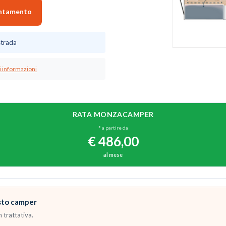
untamento
strada
i informazioni
RATA MONZACAMPER
* a partire da
€ 486
,00
al mese
esto camper
 trattativa.