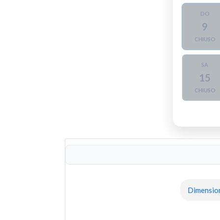
DO
9
CHIUSO
SA
15
CHIUSO
Dimension