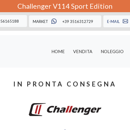
Challenger V114 Sport Edition
A SIAMO CHIUSI - Potete fissare un appuntamento mandandoci una em
356165188
MARKET
+39 3516312729
E-MAIL
HOME
VENDITA
NOLEGGIO
IN PRONTA CONSEGNA