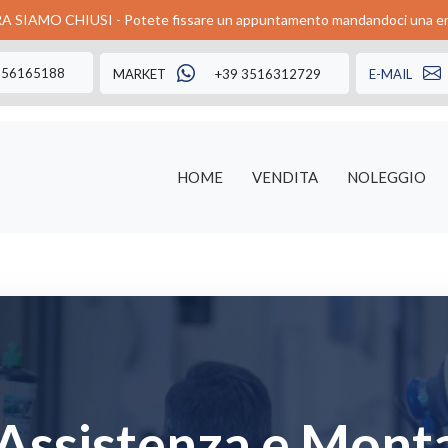
A SIAMO CHIUSI - Potete fissare un appuntamento mandandoci una em
356165188
MARKET
+39 3516312729
E-MAIL
HOME
VENDITA
NOLEGGIO
 Assistenza e Mont