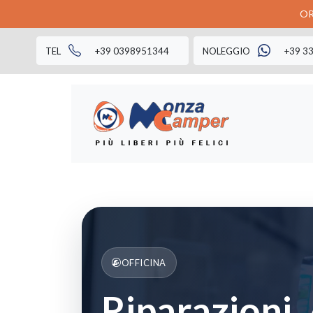
OR
TEL
+39 0398951344
NOLEGGIO
+39 3
OFFICINA
Riparazioni,