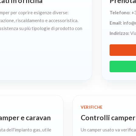
ti in officina
Prenota 
mper per coprire esigenze diverse:
Telefono:
+
zazione, riscaldamento e accessoristica.
Email:
info@
ssistenza su più tipologie di prodotto con
Indirizzo:
Via
VERIFICHE
camper e caravan
Controlli camper 
ta dell'impianto gas, utile
Un camper usato va verific