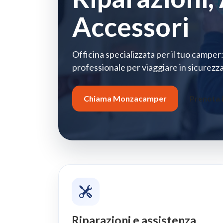
Accessori
Officina specializzata per il tuo camper:
professionale per viaggiare in sicurezza
Chiama Monzacamper
Prenota i
Riparazioni e assistenza