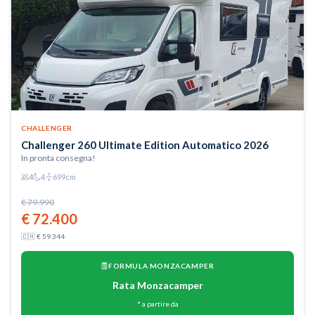
più info
CHALLENGER
Challenger 260 Ultimate Edition Automatico 2026
In pronta consegna!
4
4
699cm
€ 79.990
€ 72.400
🇨🇭 € 59.344