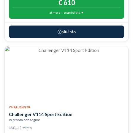
FORMULA MONZACAMPER
Rata Monzacamper
* a partire da
€ 610
al mese — scopri di più ▼
più info
CHALLENGER