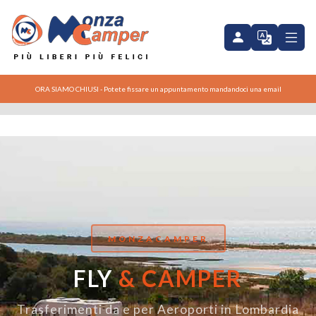
ORA SIAMO CHIUSI - Potete fissare un appuntamento mandandoci una email
MONZACAMPER
FLY
& CAMPER
Trasferimenti da e per Aeroporti in Lombardia