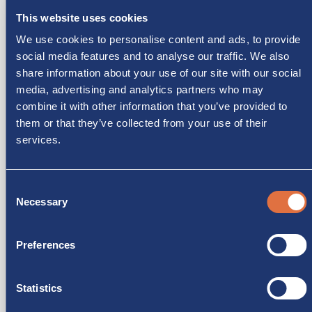
LA DISPONIBILITÀ
This website uses cookies
Noleggio Camper. Tutti i camper a noleggio sono nostri, non
We use cookies to personalise content and ads, to provide
siamo una piattaforma o agenzia. Garanzia di miglior prezzo.
social media features and to analyse our traffic. We also
share information about your use of our site with our social
media, advertising and analytics partners who may
PARTENZA — RIENTRO
combine it with other information that you’ve provided to
them or that they’ve collected from your use of their
services.
LUOGO DI PARTENZA
MONZA - via Carnia 1
Consent
Necessary
Selection
RITORNO IN ALTRA LOCALITÀ
Preferences
MONZA - via Carnia 1
Statistics