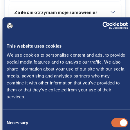
Za ile dni otrzymam moje zamówienie?
Czy mogę odebrać zamówienie
bezpośrednio w sklepie?
This website uses cookies
We use cookies to personalise content and ads, to provide
Czy wysyłacie również za granicę?
social media features and to analyse our traffic. We also
share information about your use of our site with our social
media, advertising and analytics partners who may
combine it with other information that you’ve provided to
Zwroty, refundacje i obsługa posprzedażowa
them or that they’ve collected from your use of their
services.
Czy mogę zwrócić produkt, jeśli nie jestem
zadowolony?
Consent
Necessary
Selection