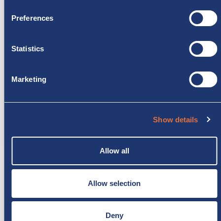
Jak mogę zwrócić produkt?
Preferences
Otrzymałem wadliwy produkt: co mam
Statistics
zrobić?
Marketing
Jak mogę śledzić moje zamówienie?
Czy mogę otrzymać poradę przed zakupem
Show details
akcesorium?
Allow all
Faktura i dane podatkowe
Allow selection
Deny
Czy mogę otrzymać fakturę za moje