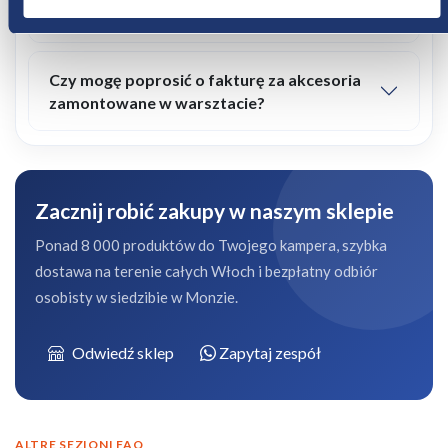
zakupy?
Czy mogę poprosić o fakturę za akcesoria
zamontowane w warsztacie?
Zacznij robić zakupy w naszym sklepie
Ponad 8 000 produktów do Twojego kampera, szybka
dostawa na terenie całych Włoch i bezpłatny odbiór
osobisty w siedzibie w Monzie.
Odwiedź sklep
Zapytaj zespół
ALTRE SEZIONI FAQ