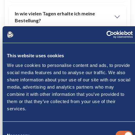
In wie vielen Tagen erhalte ich meine
Bestellung?
Kann ich die Bestellung direkt im Laden
abholen?
This website uses cookies
We use cookies to personalise content and ads, to provide
Versenden Sie auch ins Ausland?
social media features and to analyse our traffic. We also
share information about your use of our site with our social
media, advertising and analytics partners who may
combine it with other information that you’ve provided to
Rückgaben, Erstattungen und Kundendienst
them or that they’ve collected from your use of their
services.
Kann ich ein Produkt zurückgeben, wenn ich
nicht zufrieden bin?
Consent