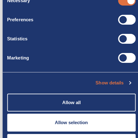
Necessary
Selection
Wie gebe ich ein Produkt zurück?
Preferences
Ich habe ein defektes Produkt erhalten: Was
Statistics
soll ich tun?
Marketing
Wie kann ich meine Bestellung verfolgen?
Kann ich vor dem Kauf eines Zubehörteils
Show details
Beratung erhalten?
Allow all
Rechnung und Steuerdaten
Allow selection