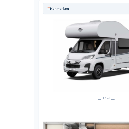
Kenmerken
←
→
1
/ 26