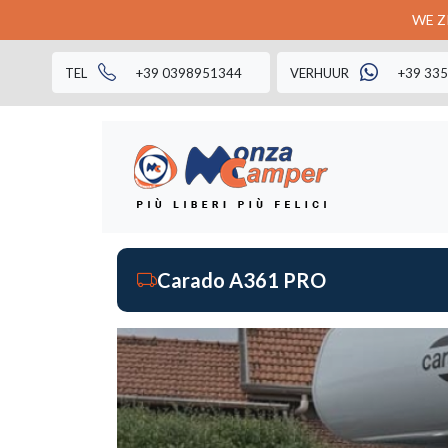
WE ZI
TEL
+39 0398951344
VERHUUR
+39 33
Carado A361 PRO