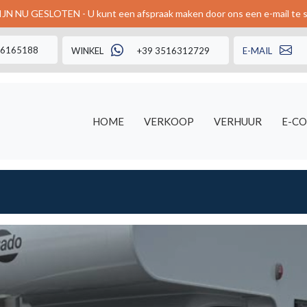
JN NU GESLOTEN - U kunt een afspraak maken door ons een e-mail te 
56165188
WINKEL
+39 3516312729
E-MAIL
HOME
VERKOOP
VERHUUR
E-C