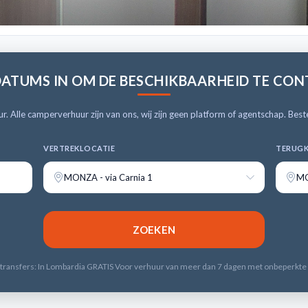
DATUMS IN OM DE BESCHIKBAARHEID TE CO
 Alle camperverhuur zijn van ons, wij zijn geen platform of agentschap. Beste
VERTREKLOCATIE
TERUGK
MONZA - via Carnia 1
MO
ransfers: In Lombardia GRATIS Voor verhuur van meer dan 7 dagen met onbeperkte