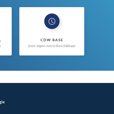
L
CDW BASE
n
(met eigen risico) Beschikbaar
gle