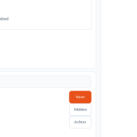
nsbed
Voor
Midden
Achter