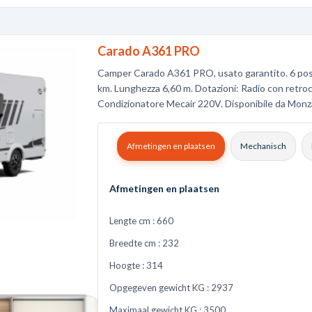
Carado A361 PRO
Camper Carado A361 PRO, usato garantito. 6 posti
km. Lunghezza 6,60 m. Dotazioni: Radio con retroc
Condizionatore Mecair 220V. Disponibile da Monz
Afmetingen en plaatsen
Mechanisch
Afmetingen en plaatsen
Lengte cm :
660
Breedte cm :
232
Hoogte :
314
Opgegeven gewicht KG :
2937
Maximaal gewicht KG :
3500