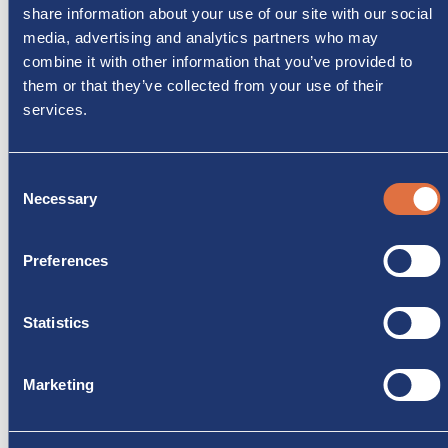
nostra scelta. Monzacamper
share information about your use of our site with our social
accompagna i clienti in ogni
media, advertising and analytics partners who may
fase del percorso, dalla scelta
combine it with other information that you’ve provided to
del camper alla prenotazione
them or that they’ve collected from your use of their
services.
online, fino alla preparazione
del viaggio, offrendo un
supporto professionale e
Consent
continuo per vivere il camper
Necessary
Selection
in totale libertà.
Preferences
Statistics
Marketing
DICONO
DI NOI