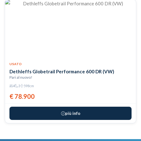
USATO
Dethleffs Globetrail Performance 600 DR (VW)
Pari al nuovo!
4
3
598cm
€ 78.900
più info