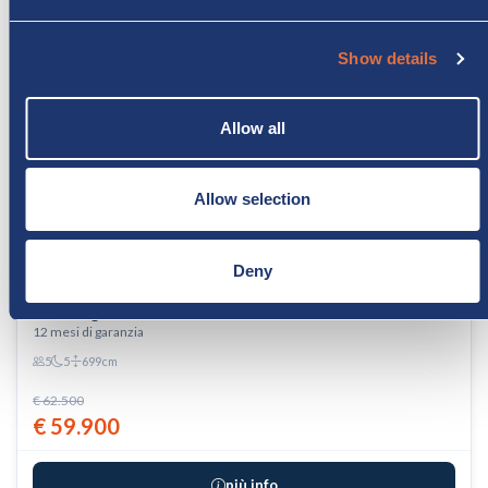
Show details
Allow all
Allow selection
Deny
USATO
Challenger 264 Start Edition
12 mesi di garanzia
5
5
699cm
€ 62.500
€ 59.900
più info