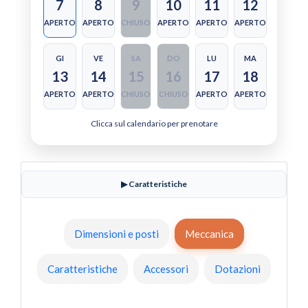
7
8
9
10
11
12
APERTO
APERTO
CHIUSO
APERTO
APERTO
APERTO
GI
VE
SA
DO
LU
MA
13
14
15
16
17
18
APERTO
APERTO
CHIUSO
CHIUSO
APERTO
APERTO
Clicca sul calendario per prenotare
▶ Caratteristiche
Dimensioni e posti
Meccanica
Caratteristiche
Accessori
Dotazioni