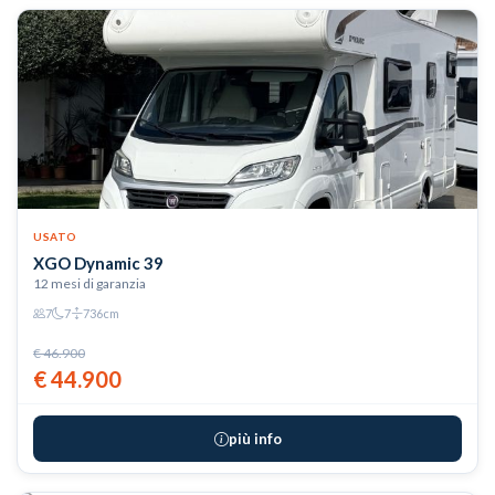
USATO
XGO Dynamic 39
12 mesi di garanzia
7
7
736cm
€ 46.900
€ 44.900
più info