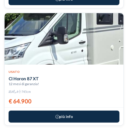
USATO
CI Horon 87 XT
12 mesi di garanzia!
4
4
745cm
€ 64.900
più info