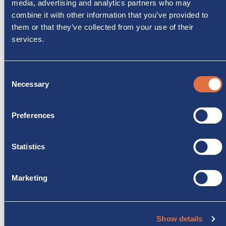
media, advertising and analytics partners who may
combine it with other information that you’ve provided to
them or that they’ve collected from your use of their
services.
Consent
Necessary
Selection
CHALLENGER
Preferences
Challenger S294 Sport Edition Automatico
In pronta consegna!
4
4
659cm
Statistics
€ 73.990
€ 69.400
Marketing
🇨🇭 € 56.885
FORMULA MONZACAMPER
Show details
Rata Monzacamper