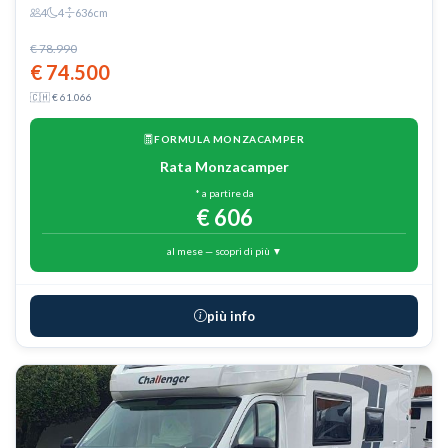
4
4
636cm
€ 78.990
€ 74.500
🇨🇭 € 61.066
FORMULA MONZACAMPER
Rata Monzacamper
* a partire da
€ 606
al mese — scopri di più ▼
più info