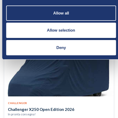
* a partire da
€ 567
Allow all
al mese — scopri di più ▼
Allow selection
più info
Deny
CHALLENGER
Challenger X250 Open Edition 2026
In pronta consegna!