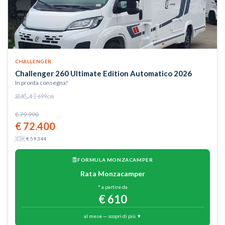
CHALLENGER
Challenger 260 Ultimate Edition Automatico 2026
In pronta consegna!
4
4
699cm
€ 79.990
€ 72.400
🇨🇭 € 59.344
FORMULA MONZACAMPER
Rata Monzacamper
* a partire da
€ 610
al mese — scopri di più ▼