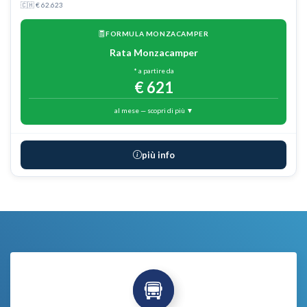
🇨🇭 € 62.623
FORMULA MONZACAMPER
Rata Monzacamper
* a partire da
€ 621
al mese — scopri di più ▼
più info