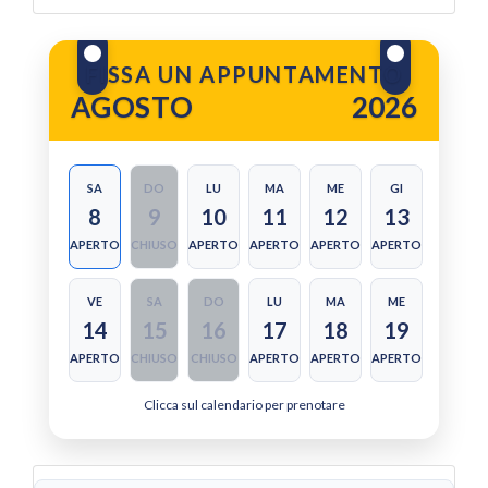
FISSA UN APPUNTAMENTO
AGOSTO
2026
SA
DO
LU
MA
ME
GI
8
9
10
11
12
13
APERTO
CHIUSO
APERTO
APERTO
APERTO
APERTO
VE
SA
DO
LU
MA
ME
14
15
16
17
18
19
APERTO
CHIUSO
CHIUSO
APERTO
APERTO
APERTO
Clicca sul calendario per prenotare