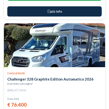
più info
CHALLENGER
Challenger 328 Graphite Edition Automatico 2026
In pronta consegna!
4
4
719cm
€ 81.790
€ 76.400