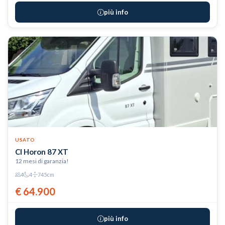
più info
USATO
CI Horon 87 XT
12 mesi di garanzia!
4
4
745cm
€ 64.900
più info