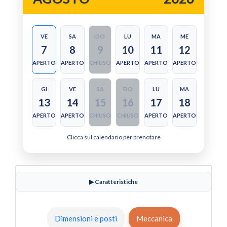
VE
SA
DO
LU
MA
ME
7
8
9
10
11
12
APERTO
APERTO
CHIUSO
APERTO
APERTO
APERTO
GI
VE
SA
DO
LU
MA
13
14
15
16
17
18
APERTO
APERTO
CHIUSO
CHIUSO
APERTO
APERTO
Clicca sul calendario per prenotare
▶ Caratteristiche
Dimensioni e posti
Meccanica