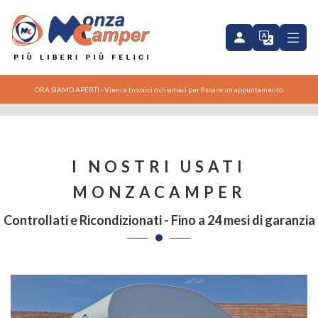
Carado A361
ORA SIAMO APERTI - Vieni a trovarci o chiamaci per fissare un appuntamento.
I NOSTRI USATI
MONZACAMPER
Controllati e Ricondizionati - Fino a 24 mesi di garanzia