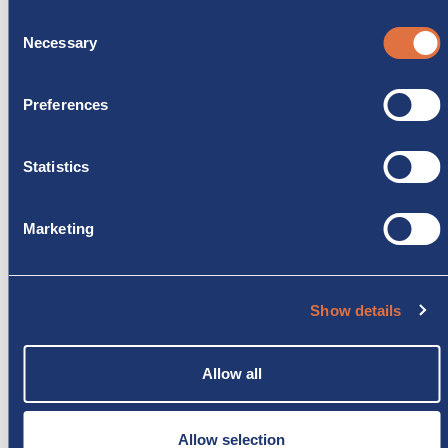
Consent
Necessary
Selection
PRODOTTI CORRELATI
Preferences
Statistics
Marketing
Show details
Allow all
CARADO
Carado T135 PRO +
In pronta consegna!
Allow selection