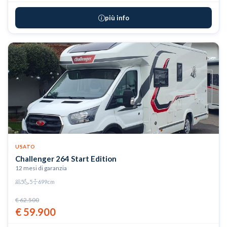
più info
USATO
Challenger 264 Start Edition
12 mesi di garanzia
5
5
699cm
€ 62.500
€ 59.900