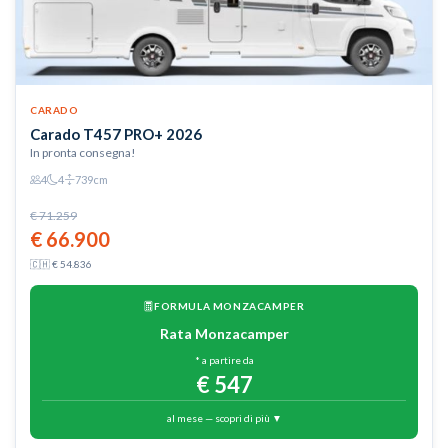
CARADO
Carado T457 PRO+ 2026
In pronta consegna!
4
4
739cm
€ 71.259
€ 66.900
🇨🇭 € 54.836
FORMULA MONZACAMPER
Rata Monzacamper
* a partire da
€ 547
al mese — scopri di più ▼