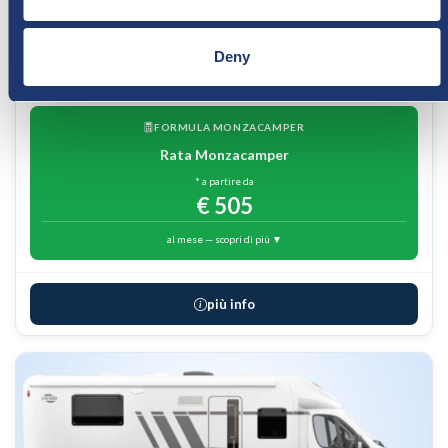
4
4
594cm
€ 65.284
€ 61.400
Deny
🇨🇭 € 50.328
FORMULA MONZACAMPER
Rata Monzacamper
* a partire da
€ 505
al mese — scopri di più ▼
più info