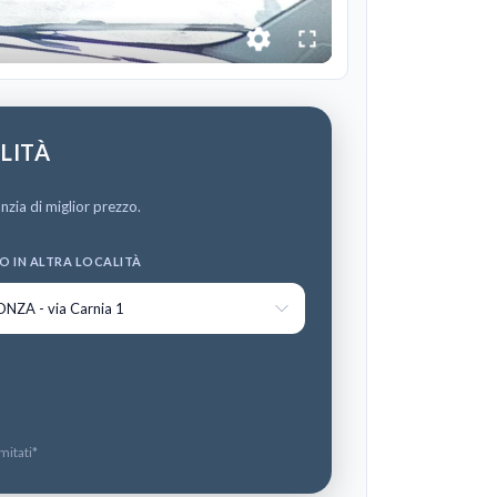
ILITÀ
zia di miglior prezzo.
O IN ALTRA LOCALITÀ
NZA - via Carnia 1
mitati*