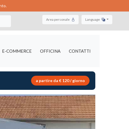
nto.
Area personale
Language
E-COMMERCE
OFFICINA
CONTATTI
a partire da € 120 / giorno