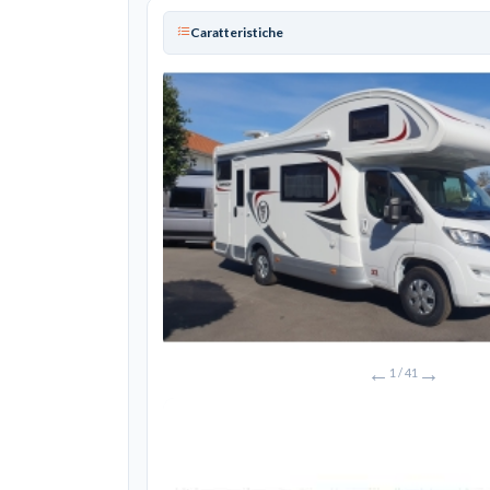
Caratteristiche
←
→
1
/ 41