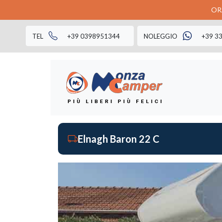
ORA
TEL
+39 0398951344
NOLEGGIO
+39 3
Elnagh Baron 22 C