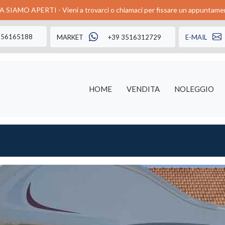
 SIAMO APERTI - Vieni a trovarci o chiamaci per fissare un appuntame
356165188
MARKET
+39 3516312729
E-MAIL
HOME
VENDITA
NOLEGGIO