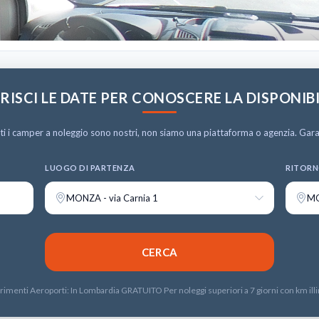
RISCI LE DATE PER CONOSCERE LA DISPONIB
i i camper a noleggio sono nostri, non siamo una piattaforma o agenzia. Garan
LUOGO DI PARTENZA
RITORN
MONZA - via Carnia 1
MO
rimenti Aeroporti: In Lombardia GRATUITO Per noleggi superiori a 7 giorni con km illi