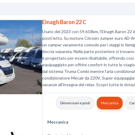
Elnagh Baron 22 C
Usato del 2023 con 59.618km, l’Elnagh Baron 22 
posti letto. Su motore Citroen Jumper euro 6D-fina
un camper veramente comodo per i viaggi in famigli
doccia separata. Nella parte posteriore si trovano du
è progettato per essere ribaltabile, offrendo cos
equipaggiato per offrire comfort in tutte le stagi
dal sistema Truma Combi mentre l’aria condizionata
condizionatore Mecair da 220V. Super equipaggiat
vacanze all’insegna del relax. Scopri tutte le dotaz
Dimensioni e posti
Meccanica
Car
Meccanica