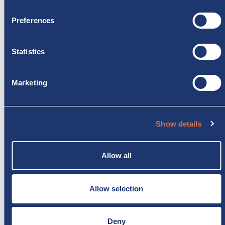
Zásady ochrany osobních údajů
Preferences
Monzacamper vás chce příležitostně kontaktovat
prostřednictvím e-mailu nebo WhatsApp, aby vám sdělil
Statistics
informace, nabídky a akce týkající se našich produktů a
služeb.
Marketing
Pokud si přejete být kontaktováni, zaškrtněte toto
políčko.
Show details
Allow all
Allow selection
Deny