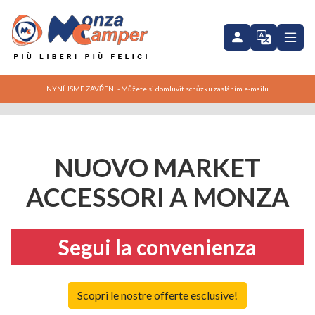
NYNÍ JSME ZAVŘENI - Můžete si domluvit schůzku zasláním e-mailu
NUOVO MARKET
ACCESSORI A MONZA
Segui la convenienza
Scopri le nostre offerte esclusive!