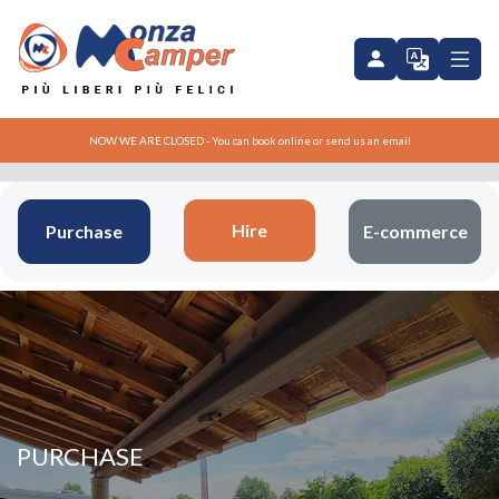
NOW WE ARE CLOSED - You can book online or send us an email
Hire
Purchase
E-commerce
PURCHASE