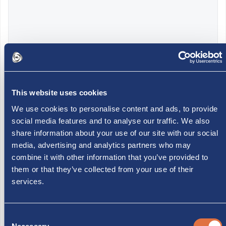
Ecommerce accessori camper
This website uses cookies
Lo shop online Monzacamper propone accessori per
We use cookies to personalise content and ads, to provide
camper e campeggio con spedizione veloce e
social media features and to analyse our traffic. We also
share information about your use of our site with our social
possibilità di ritiro in sede a Monza. Un canale comodo
media, advertising and analytics partners who may
per consultare offerte, prodotti e disponibilità anche
combine it with other information that you’ve provided to
prima di passare in negozio.
them or that they’ve collected from your use of their
services.
Apri lo shop online
Consent